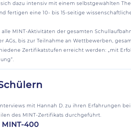
 sich dazu intensiv mit einem selbstgewählten Th
 fertigen eine 10- bis 15-seitige wissenschaftlich
 alle MINT-Aktivitäten der gesamten Schullaufbah
er AGs, bis zur Teilnahme an Wettbewerben, gesam
edene Zertifikatstufen erreicht werden: „mit Erfol
nung“.
-Schülern
Interviews mit Hannah D. zu ihren Erfahrungen be
eilen des MINT-Zertifikats durchgeführt.
u MINT-400