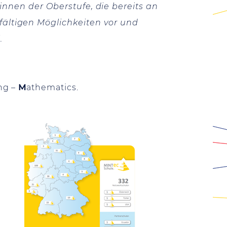
*innen der Oberstufe, die bereits an
ältigen Möglichkeiten vor und
.
ng –
M
athematics.