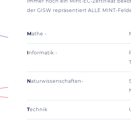
immer noch ein Mint-EC-Zertifikat be
der GISW repräsentiert ALLE MINT-Felder
M
athe -
I
nformatik -
N
aturwissenschaften-
T
echnik