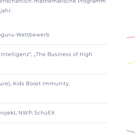
ssenschaftlich-mathematische Programm
jahr:
änguru-Wettbewerb
Intelligenz“; „The Business of High
ure); Kids Boost Immunity;
Projekt; NWP; SchüEX