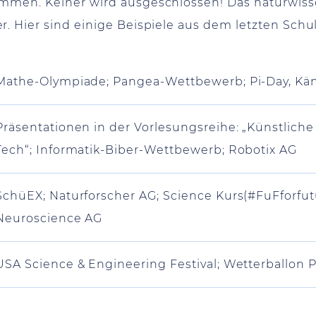
kommen. Keiner wird ausgeschlossen! Das naturwi
. Hier sind einige Beispiele aus dem letzten Schul
Mathe-Olympiade; Pangea-Wettbewerb; Pi-Day, K
Präsentationen in der Vorlesungsreihe: „Künstliche 
Tech“; Informatik-Biber-Wettbewerb; Robotix AG
SchüEX; Naturforscher AG; Science Kurs(#FuFforfut
Neuroscience AG
USA Science & Engineering Festival; Wetterballon 