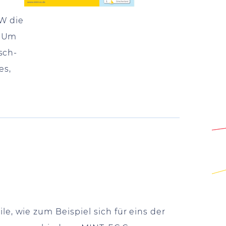
SW die
. Um
sch-
es,
, wie zum Beispiel sich für eins der