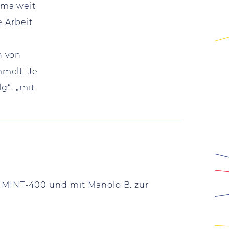
ema weit
e Arbeit
n von
melt. Je
g“, „mit
i MINT-400 und mit Manolo B. zur