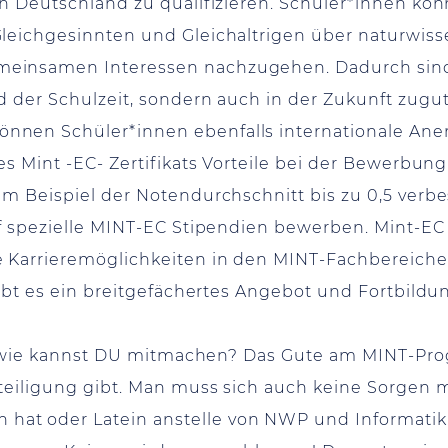
 in Deutschland zu qualifizieren. Schüler*innen 
leichgesinnten und Gleichaltrigen über naturwiss
insamen Interessen nachzugehen. Dadurch sind s
nd der Schulzeit, sondern auch in der Zukunft zu
nnen Schüler*innen ebenfalls internationale A
es Mint -EC- Zertifikats Vorteile bei der Bewerbu
um Beispiel der Notendurchschnitt bis zu 0,5 ver
auf spezielle MINT-EC Stipendien bewerben. Mint-
 Karrieremöglichkeiten in den MINT-Fachbereichen
gibt es ein breitgefächertes Angebot und Fortbild
ber wie kannst DU mitmachen? Das Gute am MINT-Pro
teiligung gibt. Man muss sich auch keine Sorgen 
t oder Latein anstelle von NWP und Informatik i