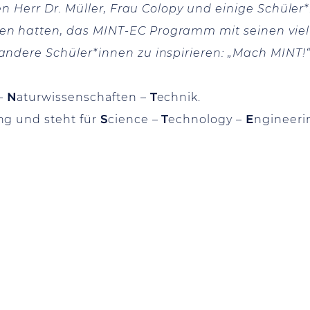
en Herr Dr. Müller, Frau Colopy und einige Schüler
 hatten, das MINT-EC Programm mit seinen vielf
ndere Schüler*innen zu inspirieren: „Mach MINT!“
 –
N
aturwissenschaften –
T
echnik.
ng und steht für
S
cience –
T
echnology –
E
ngineeri