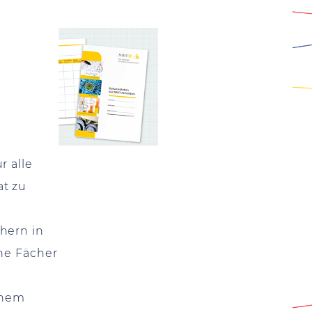
r alle
at zu
hern in
che Fächer
einem