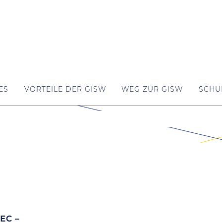
ES
VORTEILE DER GISW
WEG ZUR GISW
SCHU
 EC –