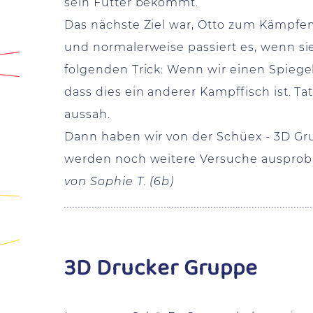
sein Futter bekommt.
Das nächste Ziel war, Otto zum Kämpfen
und normalerweise passiert es, wenn si
folgenden Trick: Wenn wir einen Spiegel
dass dies ein anderer Kampffisch ist. Ta
aussah.
Dann haben wir von der Schüex - 3D Gru
werden noch weitere Versuche ausprobi
von Sophie T. (6b)
.........................................................................................
3D Drucker Gruppe