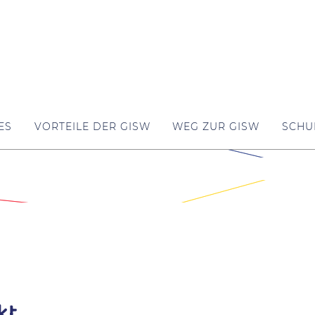
ES
VORTEILE DER GISW
WEG ZUR GISW
SCHU
kt