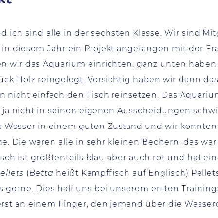
nd ich sind alle in der sechsten Klasse. Wir sind M
n diesem Jahr ein Projekt angefangen mit der Fra
n wir das Aquarium einrichten: ganz unten haben w
ück Holz reingelegt. Vorsichtig haben wir dann d
 nicht einfach den Fisch reinsetzen. Das Aquarium
ll ja nicht in seinen eigenen Ausscheidungen schw
 Wasser in einem guten Zustand und wir konnten
. Die waren alle in sehr kleinen Bechern, das war
isch ist größtenteils blau aber auch rot und hat ei
ellets
(
Betta
heißt Kampffisch auf Englisch) Pell
s gerne. Dies half uns bei unserem ersten Training
rst an einem Finger, den jemand über die Wasserob