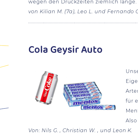
wegen den Druckzeiten ziemlich lange.
von Kilian M. (7a), Leo L. und Fernando 
.........................................................................................
Cola Geysir Auto
Unse
Eige
Arte
für 
Ment
Also
Von: Nils G. , Christian W. , und Leon K.