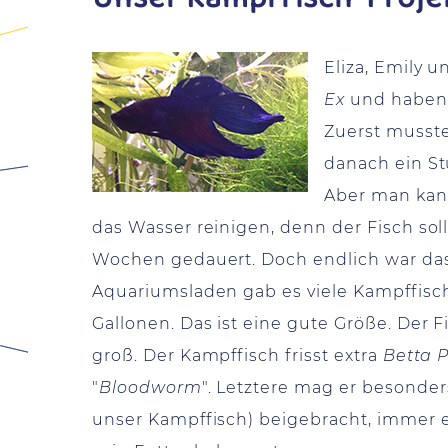
Eliza, Emily u
Ex
und haben i
Zuerst musste
danach ein St
Aber man kann
das Wasser reinigen, denn der Fisch so
Wochen gedauert. Doch endlich war das
Aquariumsladen gab es viele Kampffische
Gallonen. Das ist eine gute Größe. Der F
groß. Der Kampffisch frisst extra
Betta P
"
Bloodworm
". Letztere mag er besonder
unser Kampffisch) beigebracht, immer e