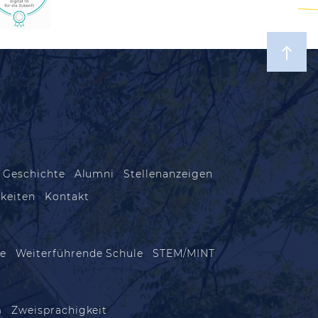
 Geschichte
Alumni
Stellenanzeigen
keiten
Kontakt
le
Weiterführende Schule
STEM/MINT
m
Zweisprachigkeit