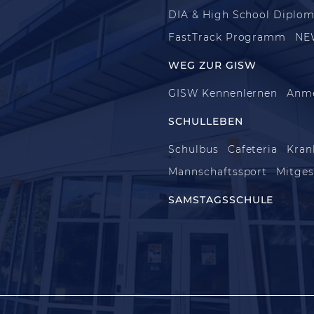
DIA & High School Diplo
FastTrack Programm
NE
WEG ZUR GISW
GISW Kennenlernen
Anm
SCHULLEBEN
Schulbus
Cafeteria
Kran
Mannschaftssport
Mitges
SAMSTAGSSCHULE