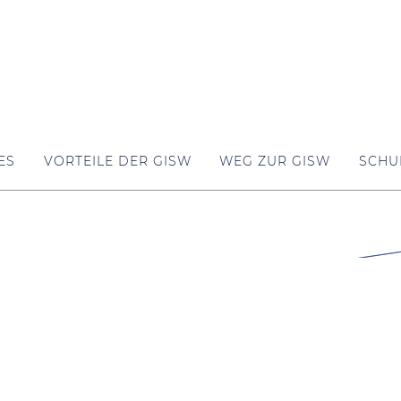
ES
VORTEILE DER GISW
WEG ZUR GISW
SCHU