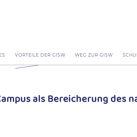
ES
VORTEILE DER GISW
WEG ZUR GISW
SCHU
ampus als Bereicherung des n