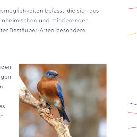
smöglichkeiten befasst, die sich aus
einheimischen und migrierenden
hter Bestäuber-Arten besondere
enden
ngen
en
es
en