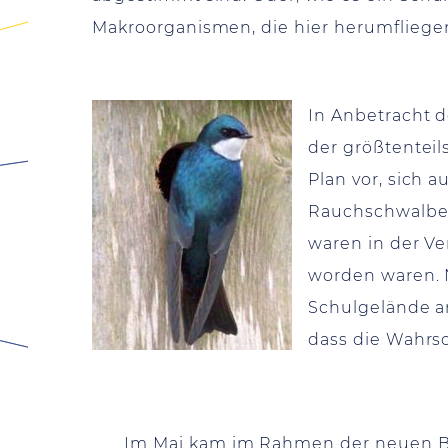
Makroorganismen, die hier herumfliegen
In Anbetracht d
der größtenteil
Plan vor, sich a
Rauchschwalben,
waren in der V
worden waren. 
Schulgelände an
dass die Wahrs
Im Mai kam im Rahmen der neuen Bil