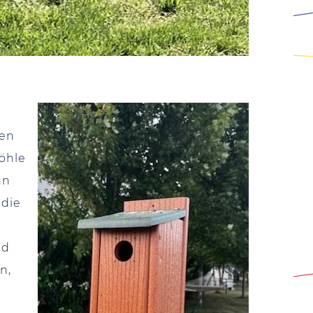
ken
öhle
nn
 die
nd
n,