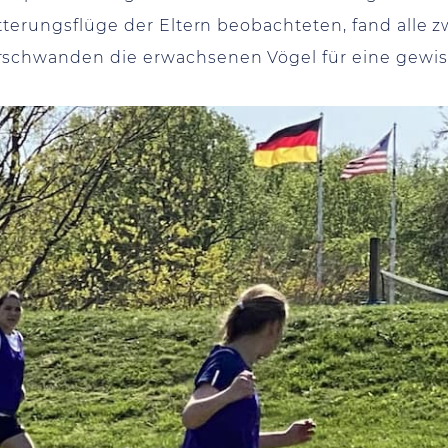
ütterungsflüge der Eltern beobachteten, fand alle 
rschwanden die erwachsenen Vögel für eine gewis