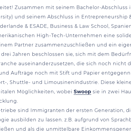
beitet! Zusammen mit seinem Bachelor-Abschluss 
ersity) und seinem Abschluss in Entrepreneurship 
iederlande & ESADE, Business & Law School, Spanie
amerikanischen High-Tech-Unternehmen eine solid
 einem Partner zusammenzuschließen und ein eige
r drei Jahren beschlossen sie, sich mit dem Bedürf
ranche auseinanderzusetzen, die sich noch nicht d
 und Aufträge noch mit Stift und Papier entgege
ort-, Shuttle- und Limousinenindustrie. Diese klein
gitalen Möglichkeiten, wobei
Swoop
sie in zwei Ha
cklung.
betriebe sind Immigranten der ersten Generation, 
gie ausbilden zu lassen. z.B. aufgrund von Sprachb
erließen und als die unmittelbare Einkommensgener