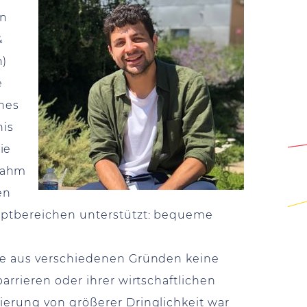
in
&
n)
e
nes
nis
ie
nnahm
en
uptbereichen unterstützt: bequeme
die aus verschiedenen Gründen keine
arrieren oder ihrer wirtschaftlichen
ierung von größerer Dringlichkeit war