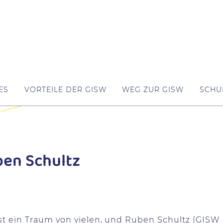
ES
VORTEILE DER GISW
WEG ZUR GISW
SCHU
ben Schultz
ist ein Traum von vielen, und Ruben Schultz (GISW