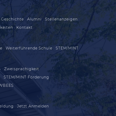
 Geschichte
Alumni
Stellenanzeigen
keiten
Kontakt
le
Weiterführende Schule
STEM/MINT
m
Zweisprachigkeit
m
STEM/MINT Förderung
WBEES
eldung
Jetzt Anmelden