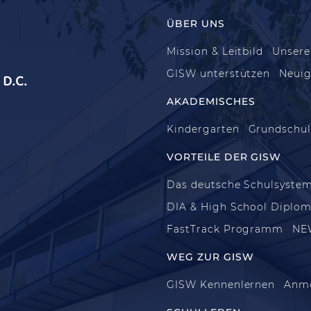
ÜBER UNS
Mission & Leitbild
Unsere
GISW unterstützen
Neuig
D.C.
AKADEMISCHES
Kindergarten
Grundschu
VORTEILE DER GISW
Das deutsche Schulsyste
DIA & High School Diplo
FastTrack Programm
NE
WEG ZUR GISW
GISW Kennenlernen
Anm