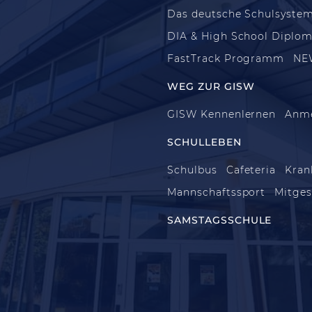
Das deutsche Schulsyste
DIA & High School Diplo
FastTrack Programm
NE
WEG ZUR GISW
GISW Kennenlernen
Anm
SCHULLEBEN
Schulbus
Cafeteria
Kran
Mannschaftssport
Mitges
SAMSTAGSSCHULE