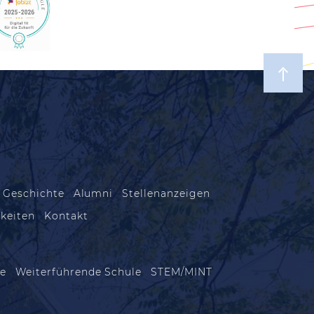
 Geschichte
Alumni
Stellenanzeigen
keiten
Kontakt
le
Weiterführende Schule
STEM/MINT