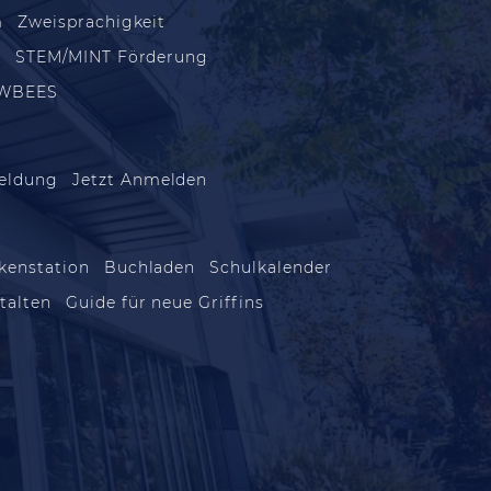
m
Zweisprachigkeit
m
STEM/MINT Förderung
WBEES
eldung
Jetzt Anmelden
kenstation
Buchladen
Schulkalender
talten
Guide für neue Griffins