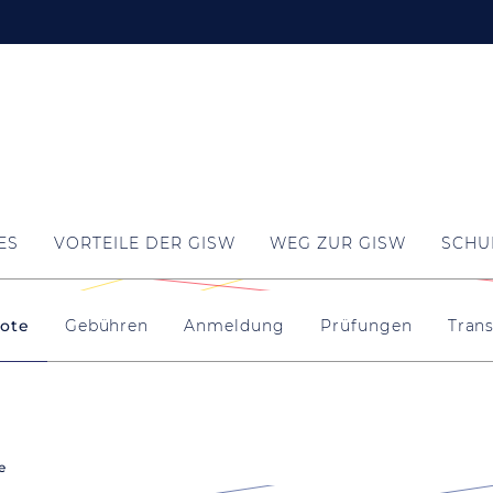
ES
VORTEILE DER GISW
WEG ZUR GISW
SCHU
ote
Gebühren
Anmeldung
Prüfungen
Tran
e