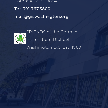
Potomac MD, 20854
Tel: 301.767.3800
mail@giswashington.org
FRIENDS of the German
International School
Washington D.C. Est. 1969