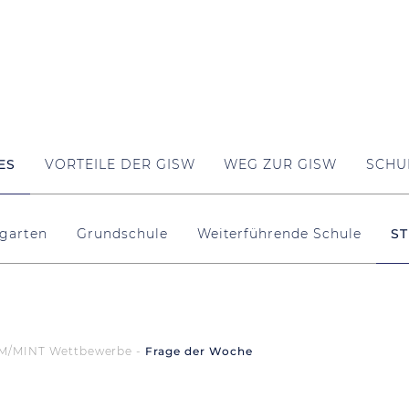
ES
VORTEILE DER GISW
WEG ZUR GISW
SCHU
garten
Grundschule
Weiterführende Schule
ST
M/MINT Wettbewerbe
Frage der Woche