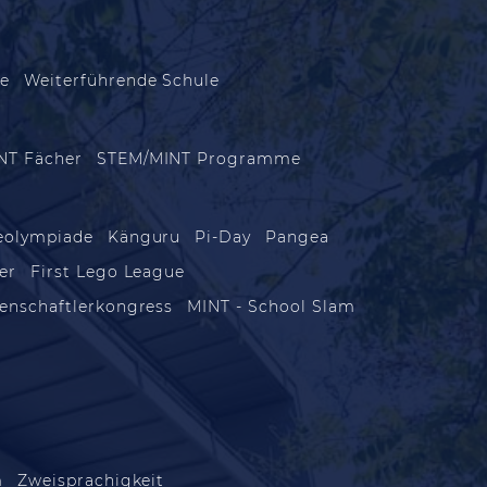
le
Weiterführende Schule
NT Fächer
STEM/MINT Programme
eolympiade
Känguru
Pi-Day
Pangea
er
First Lego League
enschaftlerkongress
MINT - School Slam
n
m
Zweisprachigkeit