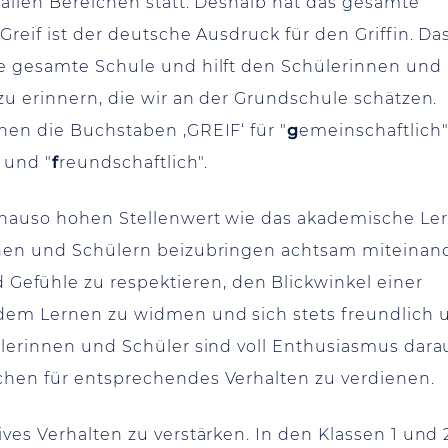
 allen Bereichen statt. Deshalb hat das gesamte
Greif ist der deutsche Ausdruck für den Griffin. Da
re gesamte Schule und hilft den Schülerinnen und
 zu erinnern, die wir an der Grundschule schätzen.
hen die Buchstaben ‚GREIF‘ für "
g
emeinschaftlich"
" und "
f
reundschaftlich".
genauso hohen Stellenwert wie das akademische Le
innen und Schülern beizubringen achtsam miteinan
fühle zu respektieren, den Blickwinkel einer
 dem Lernen zu widmen und sich stets freundlich 
ülerinnen und Schüler sind voll Enthusiasmus dara
chen für entsprechendes Verhalten zu verdienen.
ves Verhalten zu verstärken. In den Klassen 1 und 