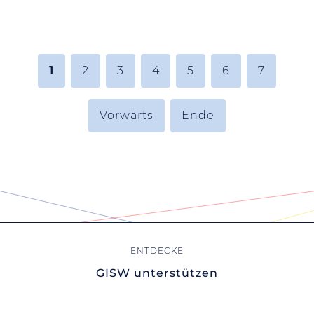
1
2
3
4
5
6
7
Vorwärts
Ende
GISW unterstützen