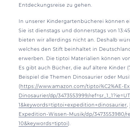
Entdeckungsreise zu gehen.
In unserer Kindergartenbücherei können e
Sie ist dienstags und donnerstags von 13:45 
bieten wir allerdings nicht an. Deshalb wür
welches den Stift beinhaltet in Deutschla
erwerben. Die tiptoi Materialien können v
Es gibt auch Bücher, die auf ältere Kinder 
Beispiel die Themen Dinosaurier oder Musi
(
https://www.amazon.com/tiptoi%C2%AE-Ex
Dinosaurier/dp/3473553999/ref=sr_1_1?ie=
1&keywords=tiptoi+expedition+dinosaurier
,
Expedition-Wissen-Musik/dp/3473553980/r
10&keywords=tiptoi
).