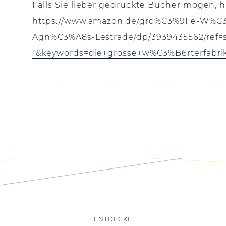
Falls Sie lieber gedruckte Bücher mögen, 
https://www.amazon.de/gro%C3%9Fe-W%C3
Agn%C3%A8s-Lestrade/dp/3939435562/ref=s
1&keywords=die+grosse+w%C3%B6rterfabri
................................................................................................