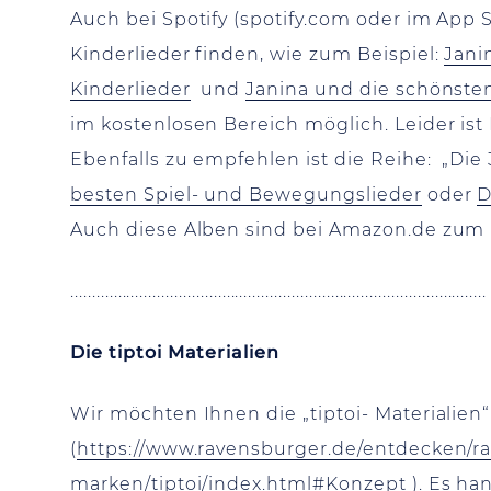
Auch bei Spotify (spotify.com oder im App 
Kinderlieder finden, wie zum Beispiel:
Jani
Kinderlieder
und
Janina und die schönste
im kostenlosen Bereich möglich. Leider ist 
Ebenfalls zu empfehlen ist die Reihe: „Die 3
besten Spiel- und Bewegungslieder
oder
D
Auch diese Alben sind bei Amazon.de zum 
................................................................................................
Die tiptoi Materialien
Wir möchten Ihnen die „tiptoi- Materialie
(
https://www.ravensburger.de/entdecken/r
marken/tiptoi/index.html#Konzept
). Es ha