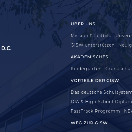
ÜBER UNS
Mission & Leitbild
Unsere
GISW unterstützen
Neuig
D.C.
AKADEMISCHES
Kindergarten
Grundschu
VORTEILE DER GISW
Das deutsche Schulsyste
DIA & High School Diplo
FastTrack Programm
NE
WEG ZUR GISW