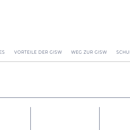
ES
VORTEILE DER GISW
WEG ZUR GISW
SCHU