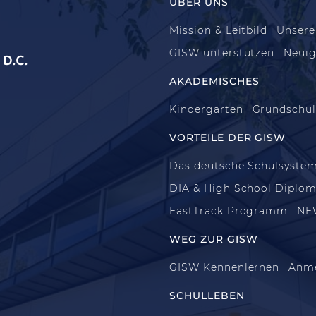
ÜBER UNS
Mission & Leitbild
Unsere
GISW unterstützen
Neuig
D.C.
AKADEMISCHES
Kindergarten
Grundschu
VORTEILE DER GISW
Das deutsche Schulsyste
DIA & High School Diplo
FastTrack Programm
NE
WEG ZUR GISW
GISW Kennenlernen
Anm
SCHULLEBEN