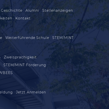
 Geschichte
Alumni
Stellenanzeigen
keiten
Kontakt
le
Weiterführende Schule
STEM/MINT
m
Zweisprachigkeit
m
STEM/MINT Förderung
WBEES
eldung
Jetzt Anmelden