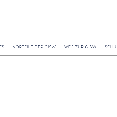
ES
VORTEILE DER GISW
WEG ZUR GISW
SCHU