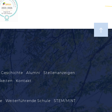
 Geschichte
Alumni
Stellenanzeigen
keiten
Kontakt
le
Weiterführende Schule
STEM/MINT