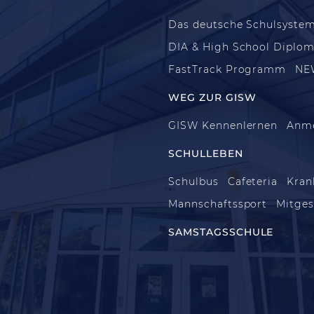
Das deutsche Schulsyste
DIA & High School Diplo
FastTrack Programm
NE
WEG ZUR GISW
GISW Kennenlernen
Anm
SCHULLEBEN
Schulbus
Cafeteria
Kran
Mannschaftssport
Mitges
SAMSTAGSSCHULE