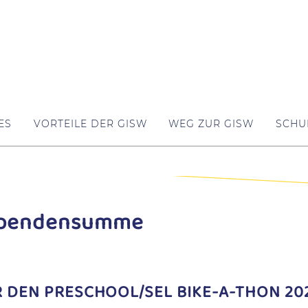
ES
VORTEILE DER GISW
WEG ZUR GISW
SCHU
 Spendensumme
DEN PRESCHOOL/SEL BIKE-A-THON 20