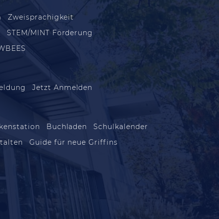
m
Zweisprachigkeit
m
STEM/MINT Förderung
WBEES
eldung
Jetzt Anmelden
kenstation
Buchladen
Schulkalender
talten
Guide für neue Griffins