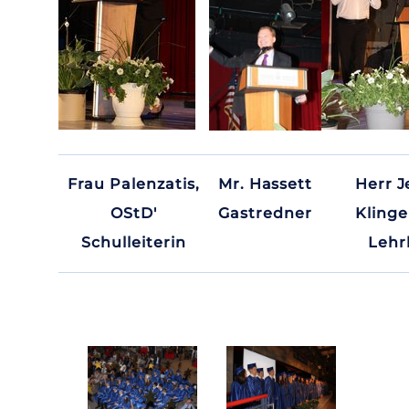
Frau Palenzatis,
Mr. Hassett
Herr J
OStD'
Gastredner
Kling
Schulleiterin
Lehr