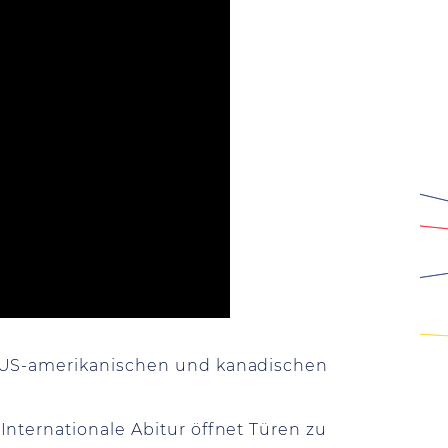
n US-amerikanischen und kanadischen
nternationale Abitur öffnet Türen zu