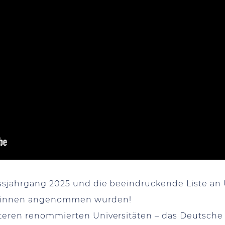
lussjahrgang 2025 und die beeindruckende Liste a
er:innen angenommen wurden!
teren renommierten Universitäten – das Deutsche I