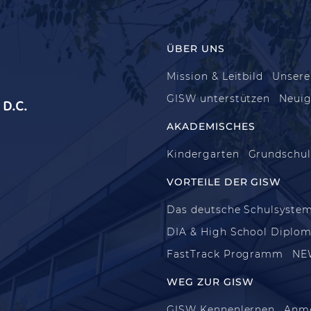
ÜBER UNS
Mission & Leitbild
Unsere
GISW unterstützen
Neuig
D.C.
AKADEMISCHES
Kindergarten
Grundschu
VORTEILE DER GISW
Das deutsche Schulsyste
DIA & High School Diplo
FastTrack Programm
NE
WEG ZUR GISW
GISW Kennenlernen
Anm