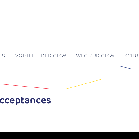
ES
VORTEILE DER GISW
WEG ZUR GISW
SCHU
Acceptances