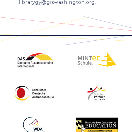
librarygy@giswashington.org
.