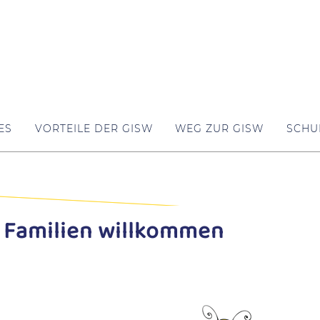
ES
VORTEILE DER GISW
WEG ZUR GISW
SCHU
 Familien willkommen