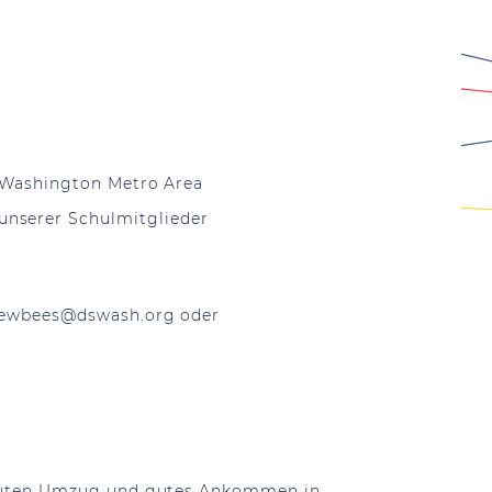
er Washington Metro Area
nserer Schulmitglieder
ewbees@dswash.org
oder
n guten Umzug und gutes Ankommen in