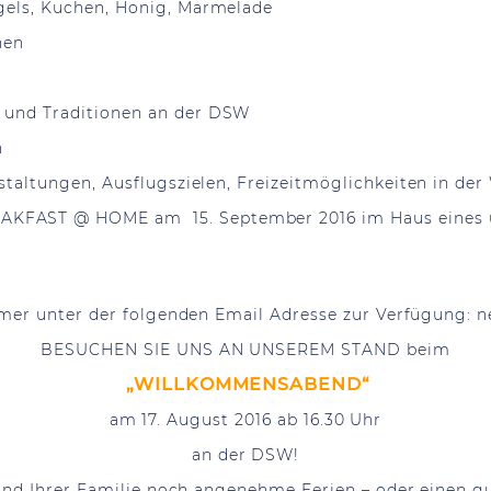
agels, Kuchen, Honig, Marmelade
nen
n und Traditionen an der DSW
n
anstaltungen, Ausflugszielen, Freizeitmöglichkeiten in d
AKFAST @ HOME am 15. September 2016 im Haus eines u
mer unter der folgenden Email Adresse zur Verfügung:
n
BESUCHEN SIE UNS AN UNSEREM STAND beim
„WILLKOMMENSABEND“
am 17. August 2016 ab 16.30 Uhr
an der DSW!
 und Ihrer Familie noch angenehme Ferien – oder eine