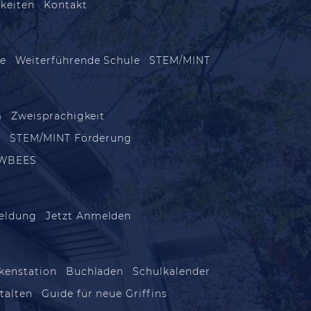
keiten
Kontakt
le
Weiterführende Schule
STEM/MINT
m
Zweisprachigkeit
m
STEM/MINT Förderung
WBEES
eldung
Jetzt Anmelden
kenstation
Buchladen
Schulkalender
talten
Guide für neue Griffins