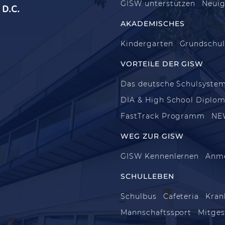
GISW unterstützen
Neuig
D.C.
AKADEMISCHES
Kindergarten
Grundschu
VORTEILE DER GISW
Das deutsche Schulsyste
DIA & High School Diplo
FastTrack Programm
NE
WEG ZUR GISW
GISW Kennenlernen
Anm
SCHULLEBEN
Schulbus
Cafeteria
Kran
Mannschaftssport
Mitges