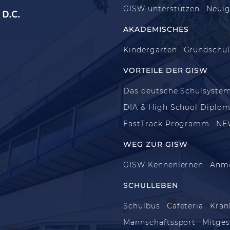
GISW unterstützen
Neuig
D.C.
AKADEMISCHES
Kindergarten
Grundschu
VORTEILE DER GISW
Das deutsche Schulsyste
DIA & High School Diplo
FastTrack Programm
NE
WEG ZUR GISW
GISW Kennenlernen
Anm
SCHULLEBEN
Schulbus
Cafeteria
Kran
Mannschaftssport
Mitges