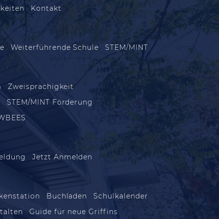
keiten
Kontakt
le
Weiterführende Schule
STEM/MINT
m
Zweisprachigkeit
m
STEM/MINT Förderung
WBEES
eldung
Jetzt Anmelden
kenstation
Buchladen
Schulkalender
talten
Guide für neue Griffins