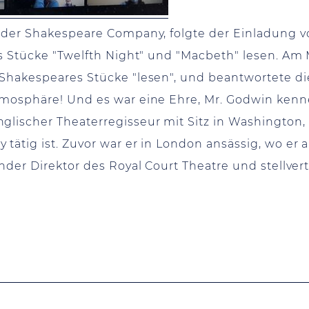
r der Shakespeare Company, folgte der Einladung v
es Stücke "Twelfth Night" und "Macbeth" lesen. Am
 Shakespeares Stücke "lesen", und beantwortete d
tmosphäre! Und es war eine Ehre, Mr. Godwin ken
lischer Theaterregisseur mit Sitz in Washington, D.
ätig ist. Zuvor war er in London ansässig, wo er al
nder Direktor des Royal Court Theatre und stellvert