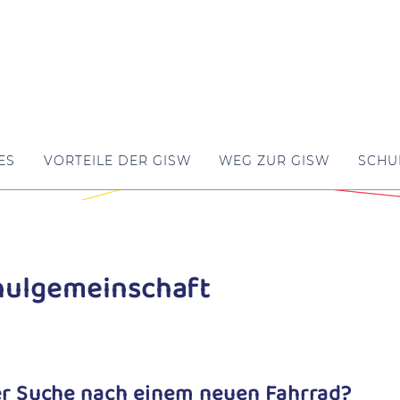
ES
VORTEILE DER GISW
WEG ZUR GISW
SCHU
chulgemeinschaft
der Suche nach einem neuen Fahrrad?