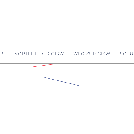
ES
VORTEILE DER GISW
WEG ZUR GISW
SCHU