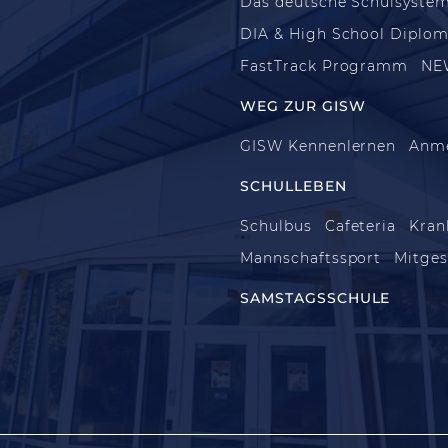
Das deutsche Schulsyste
DIA & High School Diplo
FastTrack Programm
NE
WEG ZUR GISW
GISW Kennenlernen
Anm
SCHULLEBEN
Schulbus
Cafeteria
Kran
Mannschaftssport
Mitges
SAMSTAGSSCHULE