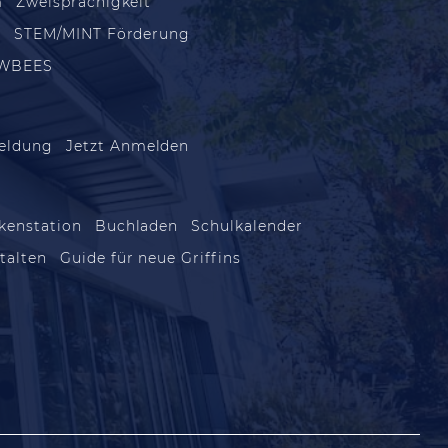
m
Zweisprachigkeit
m
STEM/MINT Förderung
WBEES
eldung
Jetzt Anmelden
kenstation
Buchladen
Schulkalender
talten
Guide für neue Griffins