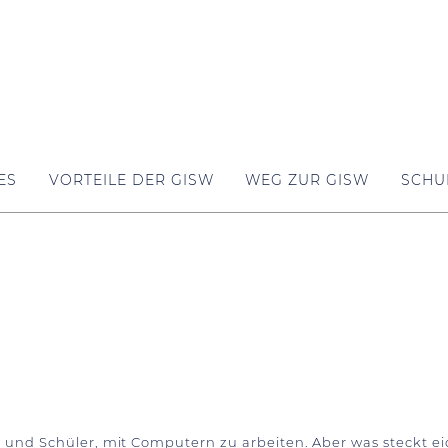
ES
VORTEILE DER GISW
WEG ZUR GISW
SCHU
n und Schüler, mit Computern zu arbeiten. Aber was steckt e