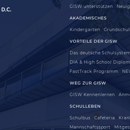
GISW unterstützen
Neuig
D.C.
AKADEMISCHES
Kindergarten
Grundschu
VORTEILE DER GISW
Das deutsche Schulsyste
DIA & High School Diplo
FastTrack Programm
NE
WEG ZUR GISW
GISW Kennenlernen
Anm
SCHULLEBEN
Schulbus
Cafeteria
Kran
Mannschaftssport
Mitges