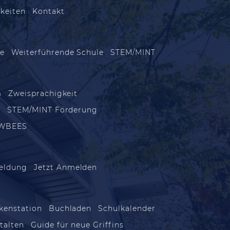
keiten
Kontakt
le
Weiterführende Schule
STEM/MINT
m
Zweisprachigkeit
m
STEM/MINT Förderung
WBEES
eldung
Jetzt Anmelden
kenstation
Buchladen
Schulkalender
talten
Guide für neue Griffins