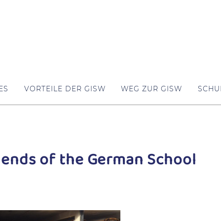
ES
VORTEILE DER GISW
WEG ZUR GISW
SCHU
iends of the German School