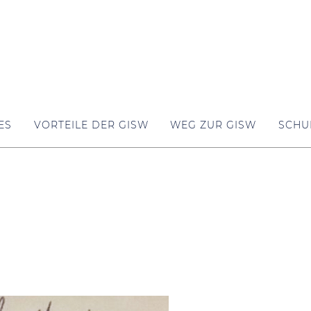
ES
VORTEILE DER GISW
WEG ZUR GISW
SCHU