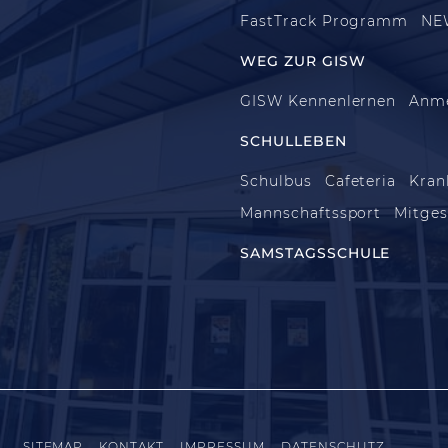
FastTrack Programm
NE
WEG ZUR GISW
GISW Kennenlernen
Anm
SCHULLEBEN
Schulbus
Cafeteria
Kran
Mannschaftssport
Mitges
SAMSTAGSSCHULE
SITEMAP
KONTAKT
IMPRESSUM
DATENSCHUTZ