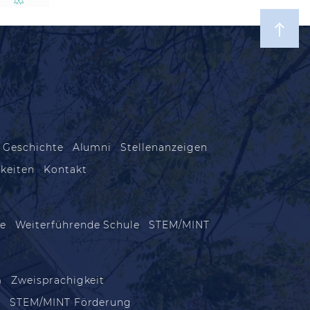
 Geschichte
Alumni
Stellenanzeigen
keiten
Kontakt
le
Weiterführende Schule
STEM/MINT
m
Zweisprachigkeit
m
STEM/MINT Förderung