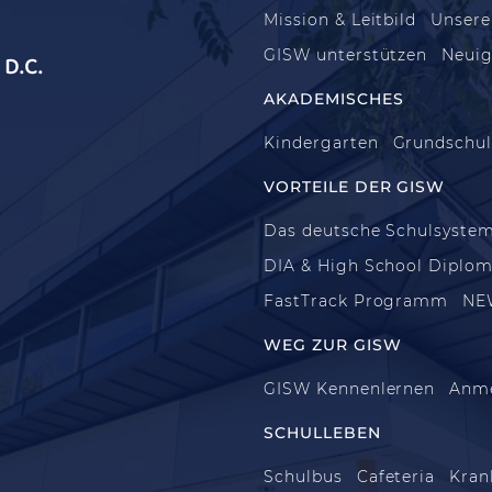
Mission & Leitbild
Unsere
GISW unterstützen
Neuig
D.C.
AKADEMISCHES
Kindergarten
Grundschu
VORTEILE DER GISW
Das deutsche Schulsyste
DIA & High School Diplo
FastTrack Programm
NE
WEG ZUR GISW
GISW Kennenlernen
Anm
SCHULLEBEN
Schulbus
Cafeteria
Kran