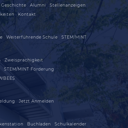
 Geschichte
Alumni
Stellenanzeigen
keiten
Kontakt
le
Weiterführende Schule
STEM/MINT
m
Zweisprachigkeit
m
STEM/MINT Förderung
WBEES
eldung
Jetzt Anmelden
kenstation
Buchladen
Schulkalender