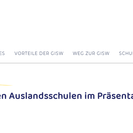
ES
VORTEILE DER GISW
WEG ZUR GISW
SCHU
en Auslandsschulen im Präsen