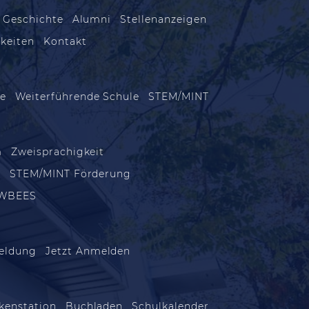
 Geschichte
Alumni
Stellenanzeigen
keiten
Kontakt
le
Weiterführende Schule
STEM/MINT
m
Zweisprachigkeit
m
STEM/MINT Förderung
WBEES
eldung
Jetzt Anmelden
kenstation
Buchladen
Schulkalender