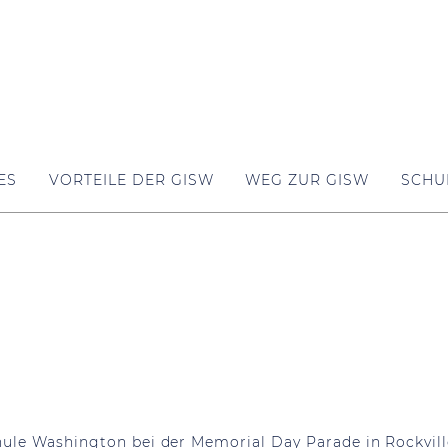
ES
VORTEILE DER GISW
WEG ZUR GISW
SCHU
le Washington bei der Memorial Day Parade in Rockville