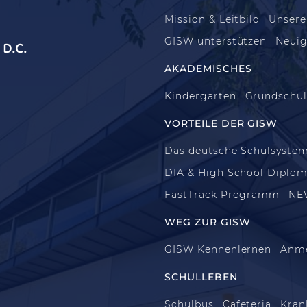
Mission & Leitbild
Unsere
GISW unterstützen
Neuig
D.C.
AKADEMISCHES
Kindergarten
Grundschu
VORTEILE DER GISW
Das deutsche Schulsyste
DIA & High School Diplo
FastTrack Programm
NE
WEG ZUR GISW
GISW Kennenlernen
Anm
SCHULLEBEN
Schulbus
Cafeteria
Kran