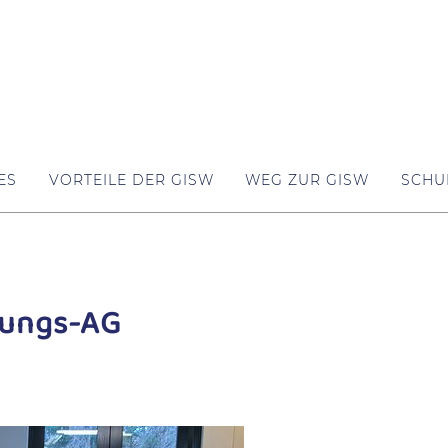
ES
VORTEILE DER GISW
WEG ZUR GISW
SCHU
tungs-AG