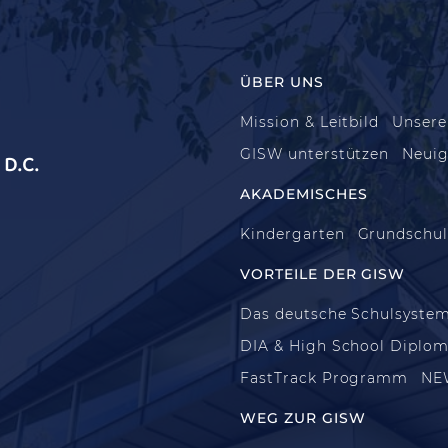
ÜBER UNS
Mission & Leitbild
Unsere
GISW unterstützen
Neuig
D.C.
AKADEMISCHES
Kindergarten
Grundschu
VORTEILE DER GISW
Das deutsche Schulsyste
DIA & High School Diplo
FastTrack Programm
NE
WEG ZUR GISW