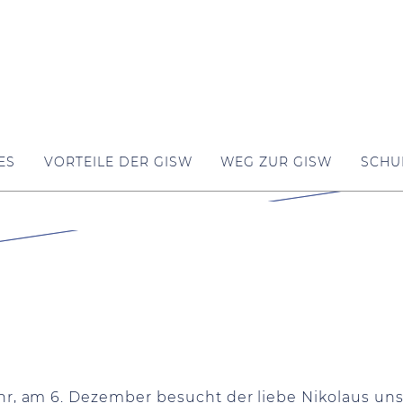
ES
VORTEILE DER GISW
WEG ZUR GISW
SCHU
hr, am 6. Dezember besucht der liebe Nikolaus un