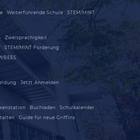
le
Weiterführende Schule
STEM/MINT
m
Zweisprachigkeit
m
STEM/MINT Förderung
WBEES
eldung
Jetzt Anmelden
kenstation
Buchladen
Schulkalender
talten
Guide für neue Griffins