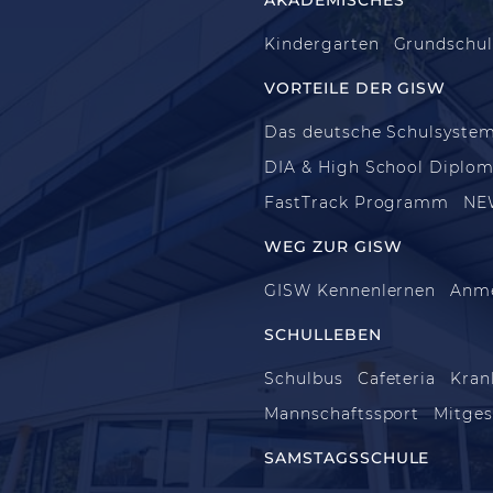
Kindergarten
Grundschu
VORTEILE DER GISW
Das deutsche Schulsyste
DIA & High School Diplo
FastTrack Programm
NE
WEG ZUR GISW
GISW Kennenlernen
Anm
SCHULLEBEN
Schulbus
Cafeteria
Kran
Mannschaftssport
Mitges
SAMSTAGSSCHULE