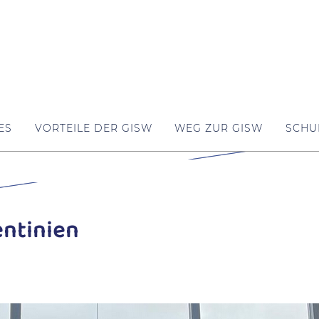
ES
VORTEILE DER GISW
WEG ZUR GISW
SCHU
entinien