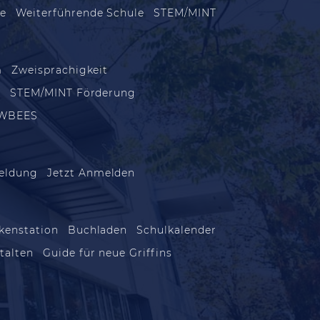
le
Weiterführende Schule
STEM/MINT
m
Zweisprachigkeit
m
STEM/MINT Förderung
WBEES
eldung
Jetzt Anmelden
kenstation
Buchladen
Schulkalender
talten
Guide für neue Griffins