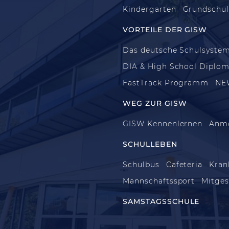
Kindergarten
Grundschu
VORTEILE DER GISW
Das deutsche Schulsyste
DIA & High School Diplo
FastTrack Programm
NE
WEG ZUR GISW
GISW Kennenlernen
Anm
SCHULLEBEN
Schulbus
Cafeteria
Kran
Mannschaftssport
Mitges
SAMSTAGSSCHULE