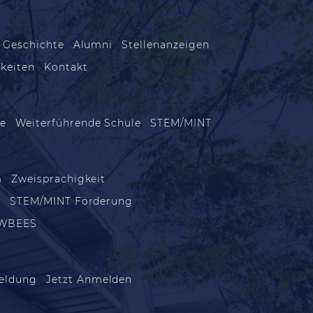
 Geschichte
Alumni
Stellenanzeigen
keiten
Kontakt
le
Weiterführende Schule
STEM/MINT
m
Zweisprachigkeit
m
STEM/MINT Förderung
WBEES
eldung
Jetzt Anmelden