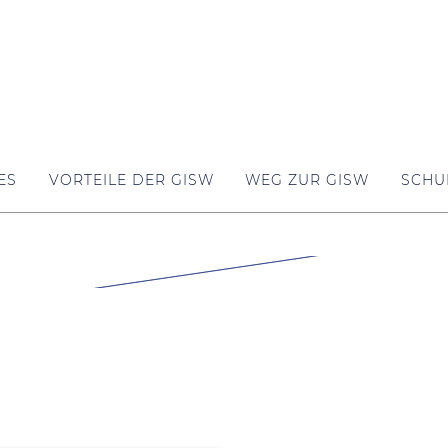
ES
VORTEILE DER GISW
WEG ZUR GISW
SCHU