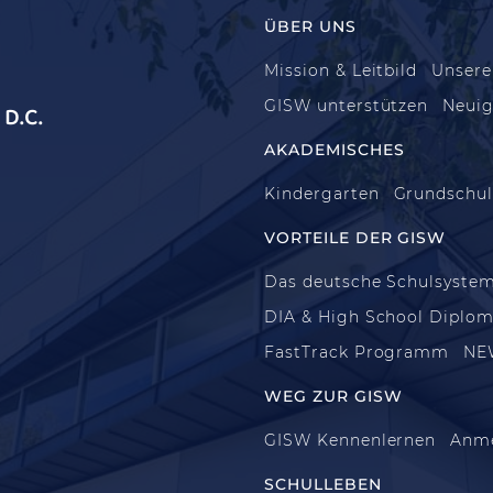
ÜBER UNS
Mission & Leitbild
Unsere
GISW unterstützen
Neuig
D.C.
AKADEMISCHES
Kindergarten
Grundschu
VORTEILE DER GISW
Das deutsche Schulsyste
DIA & High School Diplo
FastTrack Programm
NE
WEG ZUR GISW
GISW Kennenlernen
Anm
SCHULLEBEN