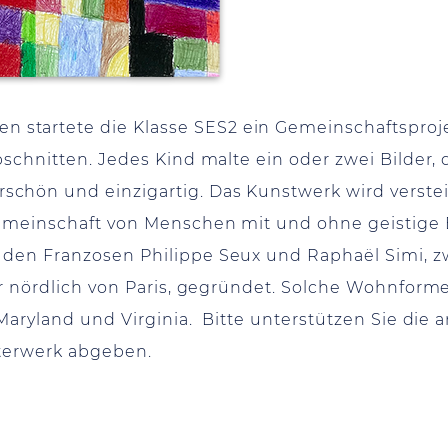
tartete die Klasse SES2 ein Gemeinschaftsprojekt
bschnitten. Jedes Kind malte ein oder zwei Bilder,
chön und einzigartig. Das Kunstwerk wird verstei
emeinschaft von Menschen mit und ohne geistige 
 den Franzosen Philippe Seux und Raphaël Simi, z
er nördlich von Paris, gegründet. Solche Wohnform
 Maryland und Virginia. Bitte unterstützen Sie di
sterwerk abgeben.