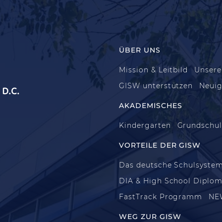
ÜBER UNS
Mission & Leitbild
Unsere
GISW unterstützen
Neuig
D.C.
AKADEMISCHES
Kindergarten
Grundschu
VORTEILE DER GISW
Das deutsche Schulsyste
DIA & High School Diplo
FastTrack Programm
NE
WEG ZUR GISW