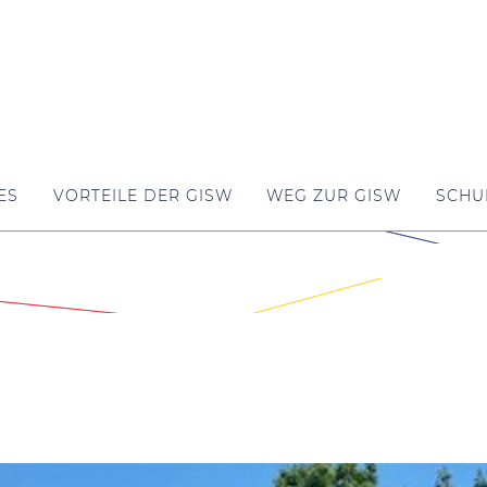
ES
VORTEILE DER GISW
WEG ZUR GISW
SCHU