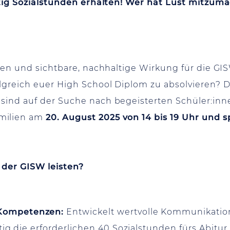
eitig Sozialstunden erhalten! Wer hat Lust mitzum
eren und sichtbare, nachhaltige Wirkung für die GI
olgreich euer High School Diplom zu absolvieren? 
sind auf der Suche nach begeisterten Schüler:inne
amilien am
20. August 2025 von 14 bis 19 Uhr und 
 der GISW leisten?
Kompetenzen:
Entwickelt wertvolle Kommunikatio
ig die erforderlichen 40 Sozialstunden fürs Abitur.