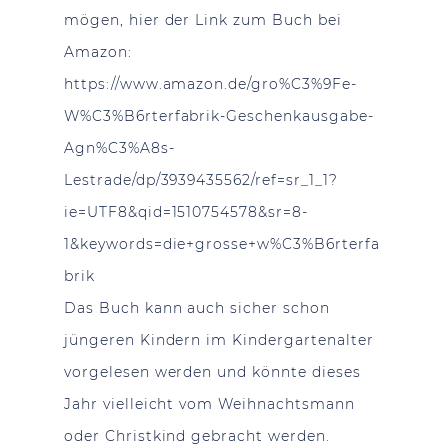
mögen, hier der Link zum Buch bei
Amazon:
https://www.amazon.de/gro%C3%9Fe-
W%C3%B6rterfabrik-Geschenkausgabe-
Agn%C3%A8s-
Lestrade/dp/3939435562/ref=sr_1_1?
ie=UTF8&qid=1510754578&sr=8-
1&keywords=die+grosse+w%C3%B6rterfa
brik
Das Buch kann auch sicher schon
jüngeren Kindern im Kindergartenalter
vorgelesen werden und könnte dieses
Jahr vielleicht vom Weihnachtsmann
oder Christkind gebracht werden.