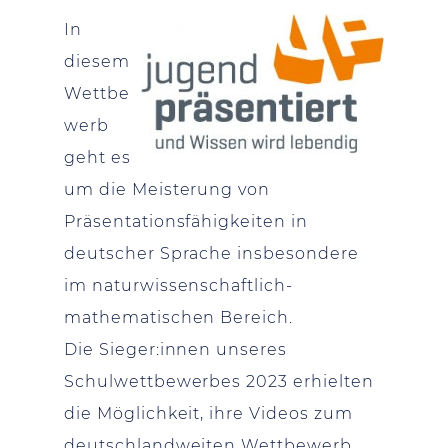
In
diesem
Wettbe
werb
geht es
um die Meisterung von
Präsentationsfähigkeiten in
deutscher Sprache insbesondere
im naturwissenschaftlich-
mathematischen Bereich.
Die Sieger:innen unseres
Schulwettbewerbes 2023 erhielten
die Möglichkeit, ihre Videos zum
deutschlandweiten Wettbewerb