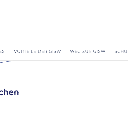
ES
VORTEILE DER GISW
WEG ZUR GISW
SCHU
achen