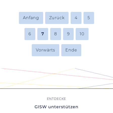
Anfang
Zurück
4
5
6
7
8
9
10
Vorwärts
Ende
GISW unterstützen