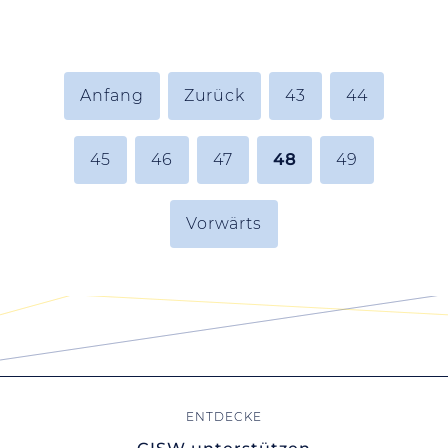
Anfang
Zurück
43
44
45
46
47
48
49
Vorwärts